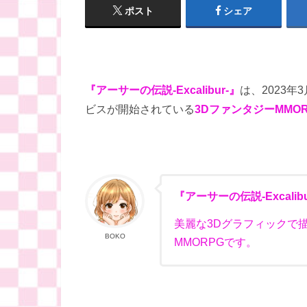
ポスト
シェア
『アーサーの伝説-Excalibur-』
は、2023年3
ビスが開始されている
3DファンタジーMMOR
『アーサーの伝説-Excalibu
美麗な3Dグラフィックで
BOKO
MMORPG
です。