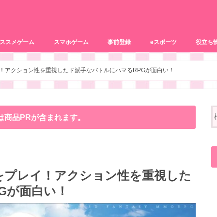
ススメゲーム
スマホゲーム
事前登録
eスポーツ
役立ち
リズムゲーム
パズルゲーム
PCゲーム
ブラウザゲーム
恋愛系
おまけ記
動画配信
をプレイ！アクション性を重視したド派手なバトルにハマるRPGが面白い！
は商品PRが含まれます。
ur-をプレイ！アクション性を重視した
Gが面白い！