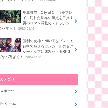
犯罪都市：City of Crimeをプレ
イ！汚れた世界の頂点を目指す
男のロマン満載のストラテジー
にハマる！
2023.05.10
勝利の女神：NIKKEをプレイ！
背中で魅せるガンガールのセク
シーヒップに速攻ハマるRPG
がヤバ過ぎる！
2023.05.01
カテゴリー
eスポーツ
NFTゲーム