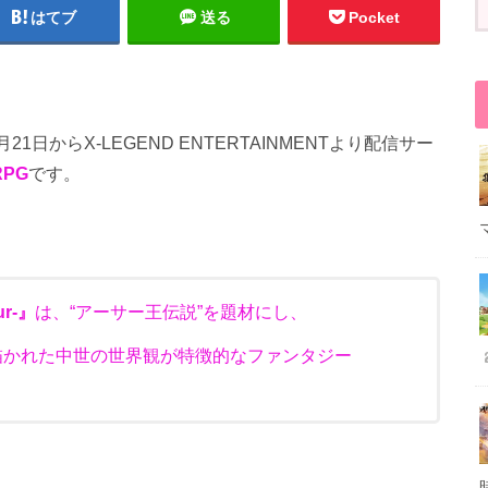
はてブ
送る
Pocket
月21日からX-LEGEND ENTERTAINMENTより配信サー
PG
です。
r-
』
は、“アーサー王伝説”を題材にし、
描かれた中世の世界観が特徴的なファンタジー