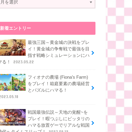
新着エントリー
最強三国～黄金城の決戦をプレ
イ！黄金城の争奪戦で最強を目
指す戦略シミュレーションにハ
マる！
2023.05.22
フィオナの農場 (Fiona’s Farm)
をプレイ！箱庭要素の農場経営
とパズルにハマる！
2023.05.18
戦国最強伝説～天地の覚醒~を
プレイ！暇つぶしにピッタリの
ハマる放置ゲーでリアルな戦国
時代へタイムスリップ！
2023.05.12