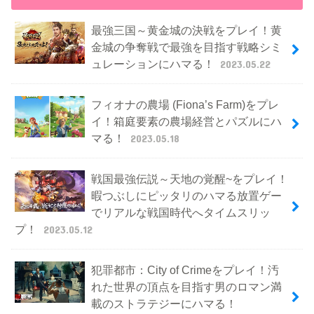
最強三国～黄金城の決戦をプレイ！黄
金城の争奪戦で最強を目指す戦略シミ
ュレーションにハマる！
2023.05.22
フィオナの農場 (Fiona’s Farm)をプレ
イ！箱庭要素の農場経営とパズルにハ
マる！
2023.05.18
戦国最強伝説～天地の覚醒~をプレイ！
暇つぶしにピッタリのハマる放置ゲー
でリアルな戦国時代へタイムスリッ
プ！
2023.05.12
犯罪都市：City of Crimeをプレイ！汚
れた世界の頂点を目指す男のロマン満
載のストラテジーにハマる！