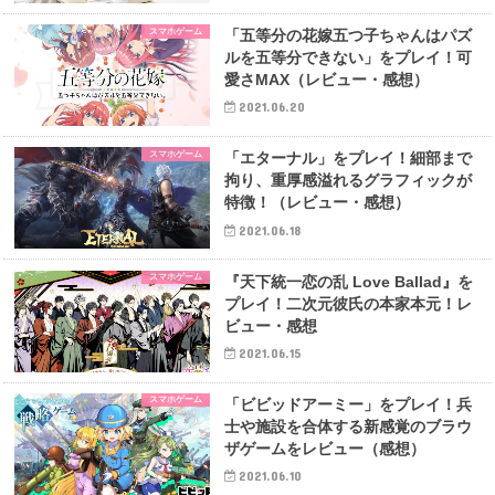
スマホゲーム
「五等分の花嫁五つ子ちゃんはパズ
ルを五等分できない」をプレイ！可
愛さMAX（レビュー・感想）
2021.06.20
スマホゲーム
「エターナル」をプレイ！細部まで
拘り、重厚感溢れるグラフィックが
特徴！（レビュー・感想）
2021.06.18
スマホゲーム
『天下統一恋の乱 Love Ballad』を
プレイ！二次元彼氏の本家本元！レ
ビュー・感想
2021.06.15
スマホゲーム
「ビビッドアーミー」をプレイ！兵
士や施設を合体する新感覚のブラウ
ザゲームをレビュー（感想）
2021.06.10