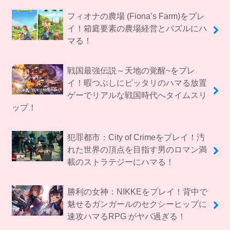
フィオナの農場 (Fiona’s Farm)をプレ
イ！箱庭要素の農場経営とパズルにハ
マる！
戦国最強伝説～天地の覚醒~をプレ
イ！暇つぶしにピッタリのハマる放置
ゲーでリアルな戦国時代へタイムスリ
ップ！
犯罪都市：City of Crimeをプレイ！汚
れた世界の頂点を目指す男のロマン満
載のストラテジーにハマる！
勝利の女神：NIKKEをプレイ！背中で
魅せるガンガールのセクシーヒップに
速攻ハマるRPG がヤバ過ぎる！