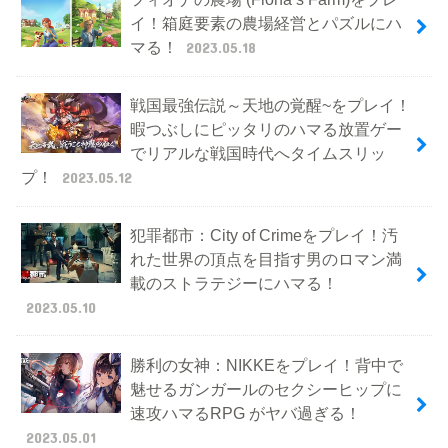
イ！箱庭要素の農場経営とパズルにハ
マる！
2023.05.18
戦国最強伝説～天地の覚醒~をプレイ！
暇つぶしにピッタリのハマる放置ゲー
でリアルな戦国時代へタイムスリッ
プ！
2023.05.12
犯罪都市：City of Crimeをプレイ！汚
れた世界の頂点を目指す男のロマン満
載のストラテジーにハマる！
2023.05.10
勝利の女神：NIKKEをプレイ！背中で
魅せるガンガールのセクシーヒップに
速攻ハマるRPG がヤバ過ぎる！
2023.05.01