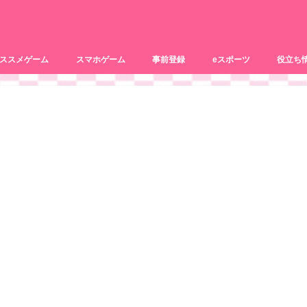
ススメゲーム
スマホゲーム
事前登録
eスポーツ
役立ち
リズムゲーム
パズルゲーム
PCゲーム
ブラウザゲーム
恋愛系
おまけ記
動画配信