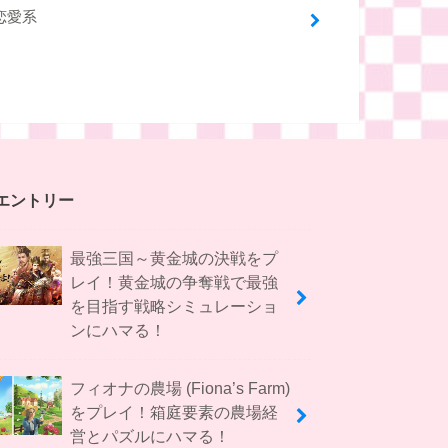
恋愛系
エントリー
最強三国～黄金城の決戦をプ
レイ！黄金城の争奪戦で最強
を目指す戦略シミュレーショ
ンにハマる！
フィオナの農場 (Fiona’s Farm)
をプレイ！箱庭要素の農場経
営とパズルにハマる！