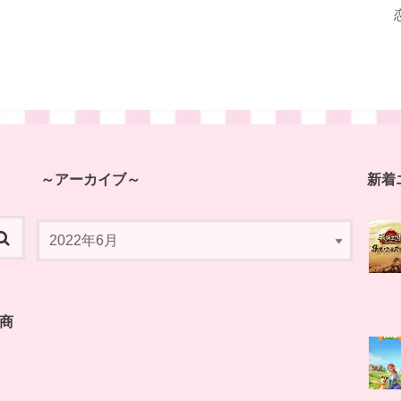
～アーカイブ～
新着
商