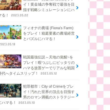
イ！黄金城の争奪戦で最強を目
指す戦略シミュレーションにハ
マる！
2023.05.22
フィオナの農場 (Fiona’s Farm)
をプレイ！箱庭要素の農場経営
とパズルにハマる！
2023.05.18
戦国最強伝説～天地の覚醒~を
プレイ！暇つぶしにピッタリの
ハマる放置ゲーでリアルな戦国
時代へタイムスリップ！
2023.05.12
犯罪都市：City of Crimeをプレ
イ！汚れた世界の頂点を目指す
男のロマン満載のストラテジー
にハマる！
2023.05.10