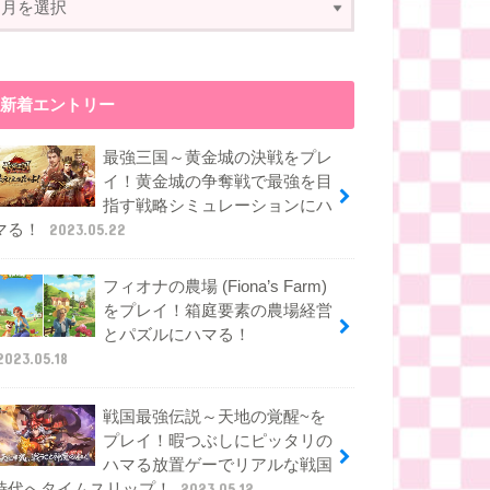
新着エントリー
最強三国～黄金城の決戦をプレ
イ！黄金城の争奪戦で最強を目
指す戦略シミュレーションにハ
マる！
2023.05.22
フィオナの農場 (Fiona’s Farm)
をプレイ！箱庭要素の農場経営
とパズルにハマる！
2023.05.18
戦国最強伝説～天地の覚醒~を
プレイ！暇つぶしにピッタリの
ハマる放置ゲーでリアルな戦国
時代へタイムスリップ！
2023.05.12