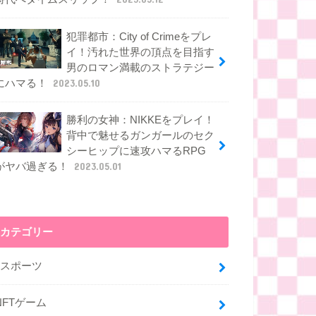
犯罪都市：City of Crimeをプレ
イ！汚れた世界の頂点を目指す
男のロマン満載のストラテジー
にハマる！
2023.05.10
勝利の女神：NIKKEをプレイ！
背中で魅せるガンガールのセク
シーヒップに速攻ハマるRPG
がヤバ過ぎる！
2023.05.01
カテゴリー
eスポーツ
NFTゲーム