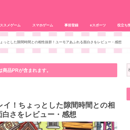
ススメゲーム
スマホゲーム
事前登録
eスポーツ
役立ち
リズムゲーム
パズルゲーム
PCゲーム
ブラウザゲーム
恋愛系
おまけ記
動画配信
ょっとした隙間時間との相性抜群！ユーモアあふれる面白さをレビュー・感想
は商品PRが含まれます。
レイ！ちょっとした隙間時間との相
面白さをレビュー・感想