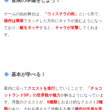
冒険の準備をしよう！
ゲームの始め舞台は、
「ウィステラの街」
という所で、
操作は簡単
でタッチした方向にキャラが進むようになっ
ており、
敵をタッチ
すると、
キャラが攻撃
してくれま
す。
基本が学べる！
案内に沿って
クエストを進行
していくことで、
「チョコ
ットランドSP」
の世界観や魅力
が解るようになっていま
す。序盤のクエストが、
6種類
とおまけ的なクエスト
2種
類
があり、それを踏まえて攻略する事で
操作や中身を学