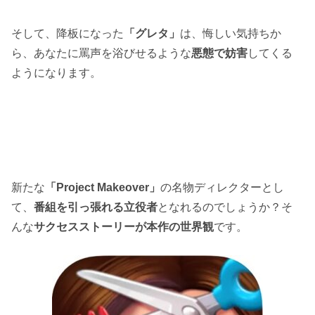
そして、降板になった
「グレタ」
は、悔しい気持ちか
ら、あなたに罵声を浴びせるような
悪態で妨害
してくる
ようになります。
新たな
「Project Makeover」
の名物ディレクターとし
て、
番組を引っ張れる立役者
となれるのでしょうか？そ
んな
サクセスストーリーが本作の世界観
です。