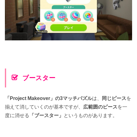
ブースター
「Project Makeover」の3マッチパズル
は、
同じピース
を
揃えて消していくのが基本ですが、
広範囲のピース
を一
度に消せる
「ブースター」
というものがあります。