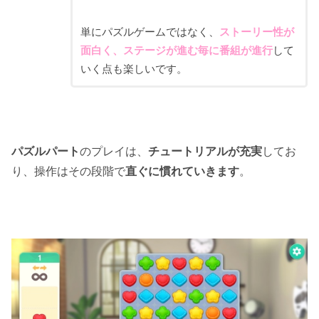
単にパズルゲームではなく、
ストーリー性が
面白く、ステージが進む毎に番組が進行
して
いく点も楽しいです。
パズルパート
のプレイは、
チュートリアルが充実
してお
り、操作はその段階で
直ぐに慣れていきます
。