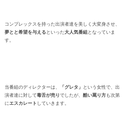
コンプレックスを持った出演者達を美しく大変身させ、
夢とと希望を与える
といった
大人気番組
となっていま
す。
当番組のディレクターは、
「グレタ」
という女性で、出
演者達に対して
毒舌が売り
でしたが、
酷い罵り方
も次第
に
エスカレート
していきます。