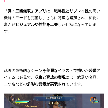
「真・三國無双」アプリ
は、
戦略性とリプレイ性
の高い
機能のモードも完備し、さらに
将星も追加
され、変化に
富んだ
ビジュアルや性能を工夫
した仕様になっていま
す。
武将の象徴的なシーンを
美麗なイラストで描いた装備ア
イテム
は必見で、
収集と育成の実現
には、武器や名品、
二つ名などの
多彩な要素が実装
されています。