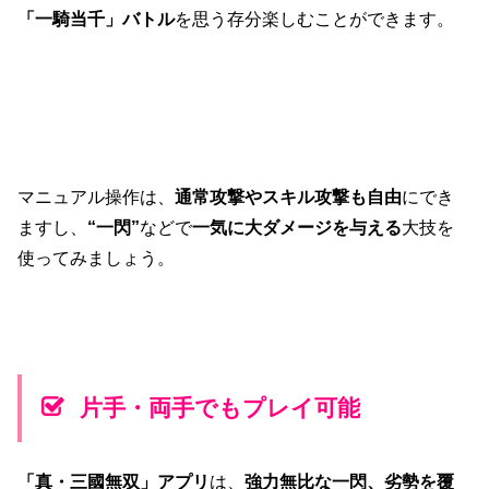
「一騎当千」バトル
を思う存分楽しむことができます。
マニュアル操作は、
通常攻撃やスキル攻撃も自由
にでき
ますし、
“一閃”
などで
一気に大ダメージを与える
大技を
使ってみましょう。
片手・両手でもプレイ可能
「真・三國無双」アプリ
は、
強力無比な一閃、劣勢を覆