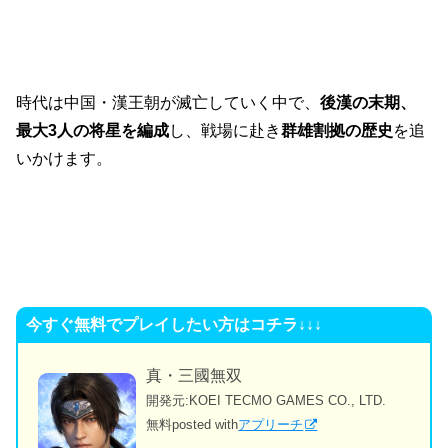
時代は中国・漢王朝が滅亡していく中で、
後漢の末期、
最大3人の将星を編成
し、戦場に赴き
群雄割拠の歴史
を追
いかけます。
今すぐ無料でプレイしたい方はコチラ↓↓↓
真・三國無双
開発元:
KOEI TECMO GAMES CO., LTD.
無料
posted with
アプリーチ