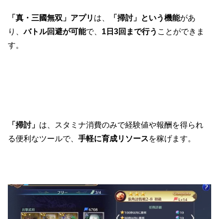
「真・三國無双」アプリ
は、
「掃討」という機能
があ
り、
バトル回避が可能
で、
1日3回まで行う
ことができま
す。
「掃討」
は、スタミナ消費のみで経験値や報酬を得られ
る便利なツールで、
手軽に育成リソース
を稼げます。