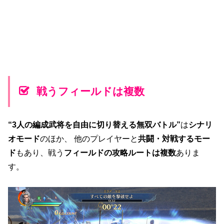
戦うフィールドは複数
“3人の編成武将を自由に切り替える無双バトル”
は
シナリ
オモード
のほか、 他のプレイヤーと
共闘・対戦するモー
ド
もあり、
戦う
フィールドの攻略ルートは複数
ありま
す。