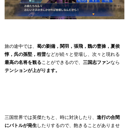
旅の途中では、
蜀の劉備，関羽，張飛，魏の曹操，夏侯
惇，呉の孫堅，程普
などが続々と登場し、次々と現れる
最高の名将を観る
ことができるので、
三国志ファン
なら
テンションが上がります。
三国世界では英傑たちと、時に対決したり、
進行の合間
にバトルが発生
したりするので、飽きることがありませ