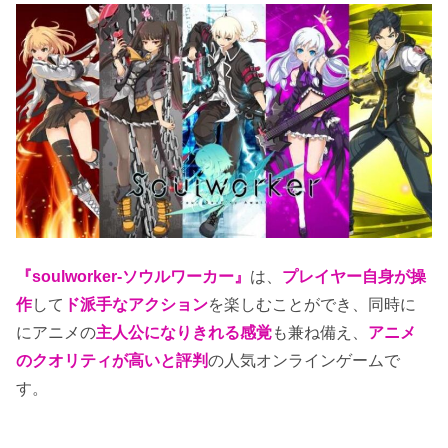
『soulworker-ソウルワーカー』
は、
プレイヤー自身が操
作
して
ド派手なアクション
を楽しむことができ、同時に
にアニメの
主人公になりきれる感覚
も兼ね備え、
アニメ
のクオリティが高いと評判
の人気オンラインゲームで
す。