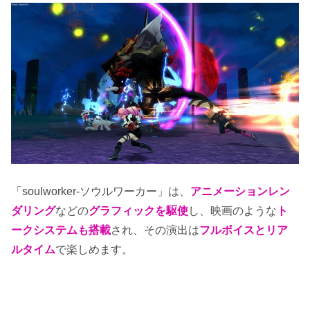
「soulworker-ソウルワーカー」は、
アニメーションレン
ダリング
などの
グラフィックを駆使
し、映画のような
ト
ークシステムも搭載
され、その演出は
フルボイスとリア
ルタイム
で楽しめます。