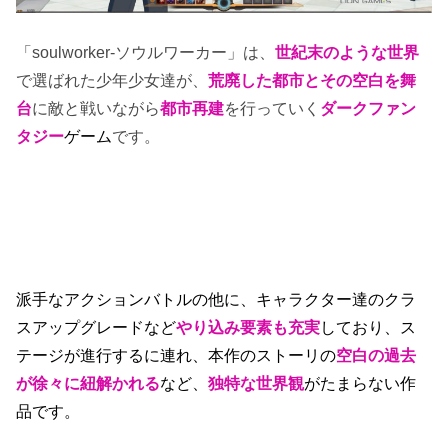
「soulworker-ソウルワーカー」は、
世紀末のような世界
で選ばれた少年少女達が、
荒廃した都市とその空白を舞
台
に敵と戦いながら
都市再建
を行っていく
ダークファン
タジー
ゲーム
です。
派手なアクションバトルの他に、キャラクター達のクラ
スアップグレードなど
やり込み要素も充実
しており、ス
テージが進行するに連れ、本作のストーリの
空白の過去
が徐々に紐解かれる
など、
独特な世界観
がたまらない作
品です。