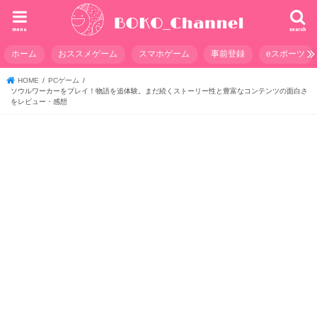
menu
search
ホーム
おススメゲーム
スマホゲーム
事前登録
eスポーツ
HOME
PCゲーム
ソウルワーカーをプレイ！物語を追体験。まだ続くストーリー性と豊富なコンテンツの面白さ
をレビュー・感想