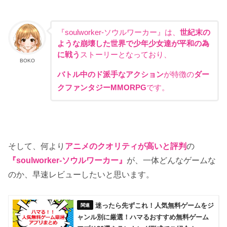
『soulworker-ソウルワーカー』は、
世紀末の
ような崩壊した世界で少年少女達が平和の為
に戦う
ストーリーとなっており、
BOKO
バトル中のド派手なアクション
が特徴の
ダー
クファンタジーMMORPG
です。
そして、何より
アニメのクオリティが高いと評判
の
『soulworker-ソウルワーカー』
が、一体どんなゲームな
のか、早速レビューしたいと思います。
迷ったら先ずこれ！人気無料ゲームをジ
ャンル別に厳選！ハマるおすすめ無料ゲーム