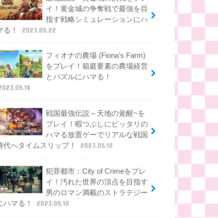
イ！黄金城の争奪戦で最強を目
指す戦略シミュレーションにハ
マる！
2023.05.22
フィオナの農場 (Fiona’s Farm)
をプレイ！箱庭要素の農場経営
とパズルにハマる！
2023.05.18
戦国最強伝説～天地の覚醒~を
プレイ！暇つぶしにピッタリの
ハマる放置ゲーでリアルな戦国
時代へタイムスリップ！
2023.05.12
犯罪都市：City of Crimeをプレ
イ！汚れた世界の頂点を目指す
男のロマン満載のストラテジー
にハマる！
2023.05.10