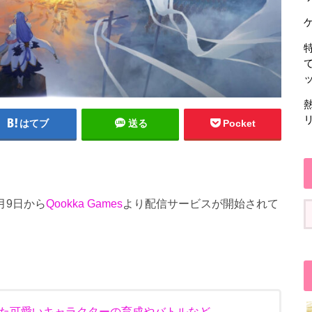
はてブ
送る
Pocket
4月9日から
Qookka Games
より配信サービスが開始されて
た可愛いキャラクターの育成やバトルなど、