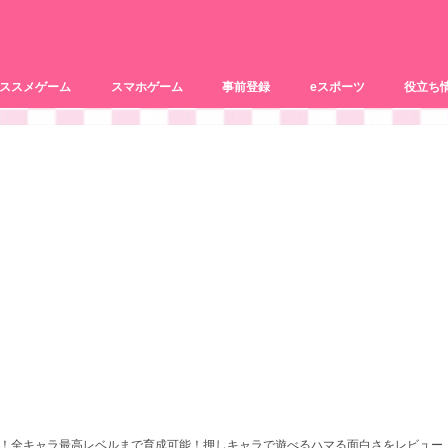
ススメゲーム
スマホゲーム
事前登録
eスポーツ
役立ち
リズムゲーム
パズルゲーム
PCゲーム
ブラウザゲーム
恋愛系
おまけ記
動画配信
！全キャラ最高レベルまで育成可能！押しキャラで遊べるハマる面白さをレビュー