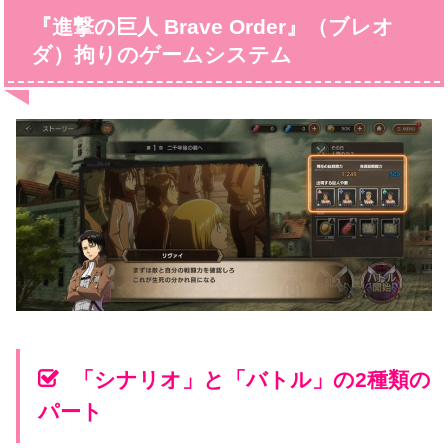
『進撃の巨人 Brave Order』（ブレオ
ダ）拘りのゲームシステム
「シナリオ」と「バトル」の2種類の
パート