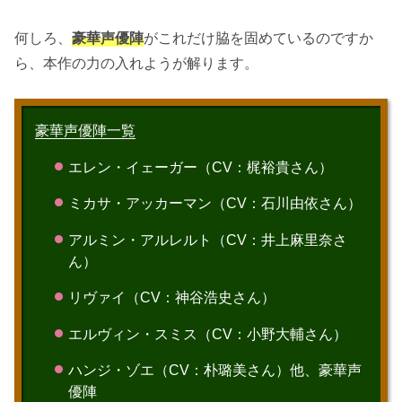
何しろ、
豪華声優陣
がこれだけ脇を固めているのですか
ら、本作の力の入れようが解ります。
豪華声優陣一覧
エレン・イェーガー（CV：梶裕貴さん）
ミカサ・アッカーマン（CV：石川由依さん）
アルミン・アルレルト（CV：井上麻里奈さ
ん）
リヴァイ（CV：神谷浩史さん）
エルヴィン・スミス（CV：小野大輔さん）
ハンジ・ゾエ（CV：朴璐美さん）他、豪華声
優陣