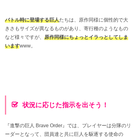
バトル時に登場する巨人
たちは、原作同様に個性的で大
きさもサイズが異なるものがあり、寄行種のようなもの
など様々ですが、
原作同様にちょっとイラっとしてしま
います
www。
状況に応じた指示を出そう！
『進撃の巨人 Brave Order』では、プレイヤーは分隊のリ
ーダーとなって、団員達と共に巨人を駆逐する使命の