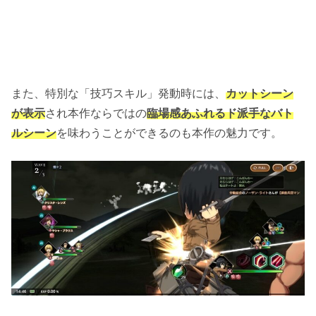
また、特別な「技巧スキル」発動時には、
カットシーン
が表示
され本作ならではの
臨場感あふれるド派手なバト
ルシーン
を味わうことができるのも本作の魅力です。