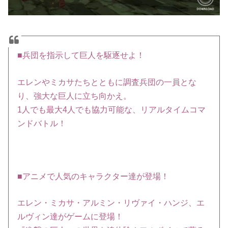
■兵団を指示して巨人を駆逐せよ！
エレンやミカサたちとともに調査兵団の一員とな
り、強大な巨人に立ち向かえ。
1人でも最大4人でも協力可能な、リアルタイムコマ
ンドバトル！
■アニメで人気のキャラクター達が登場！
エレン・ミカサ・アルミン・リヴァイ・ハンジ、エ
ルヴィン達がゲームに登場！