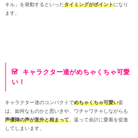
キル」を発動するといった
タイミングがポイント
になり
ます。
キャラクター達がめちゃくちゃ可愛
い！
キャラクター達のコンパクトで
めちゃくちゃ可愛い
姿
は、如何なものかと思いきや、ワチャワチャしながらも
声優陣の声が意外と相まって
、返って余計に愛着を促進
してしまいます。