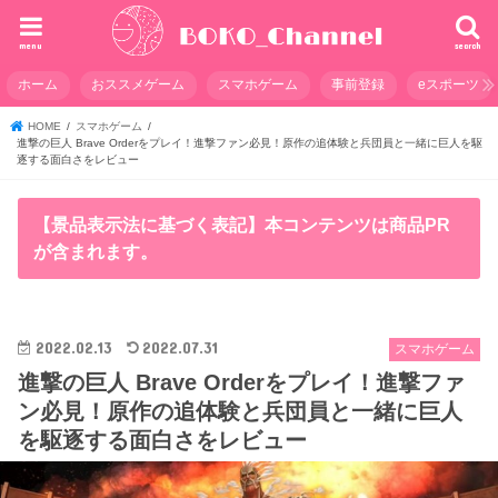
menu
search
ホーム
おススメゲーム
スマホゲーム
事前登録
eスポーツ
HOME
スマホゲーム
進撃の巨人 Brave Orderをプレイ！進撃ファン必見！原作の追体験と兵団員と一緒に巨人を駆
逐する面白さをレビュー
【景品表示法に基づく表記】本コンテンツは商品PR
が含まれます。
2022.02.13
2022.07.31
スマホゲーム
進撃の巨人 Brave Orderをプレイ！進撃ファ
ン必見！原作の追体験と兵団員と一緒に巨人
を駆逐する面白さをレビュー