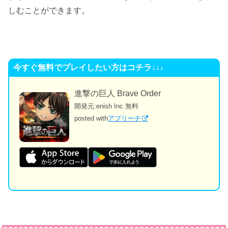
しむことができます。
今すぐ無料でプレイしたい方はコチラ↓↓↓
進撃の巨人 Brave Order
開発元:
enish Inc.
無料
posted with
アプリーチ