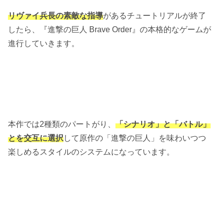
リヴァイ兵長の素敵な指導
があるチュートリアルが終了
したら、『進撃の巨人 Brave Order』の本格的なゲームが
進行していきます。
本作では2種類のパートがり、
「シナリオ」と「バトル」
とを交互に選択
して原作の「進撃の巨人」を味わいつつ
楽しめるスタイルのシステムになっています。