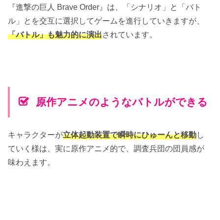
『進撃の巨人 Brave Order』は、「シナリオ」と「バト
ル」とを交互に選択してゲームを進行していきますが、
「バトル」も魅力的に演出
されています。
原作アニメのようなバトルができる
キャラクターが
立体起動装置で瞬時にひゅーんと移動
し
ていく様は、実に原作アニメ的で、調査兵団の団員感が
味わえます。