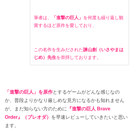
筆者は、
「進撃の巨人」
を何度も繰り返し観
賞するほど原作を愛しており、
この名作を生みだされた
諫山創（いさやまは
じめ）先生
を崇拝しております。
「進撃の巨人」を原作
とするゲームがどんな感じなの
か、普段よりかなり厳しめな見方になるかも知れません
が、まだ知らない方のために
『進撃の巨人 Brave
Order』（ブレオダ）
を早速レビューしていきたいと思い
ます。