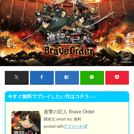
今すぐ無料でプレイしたい方はコチラ↓↓↓
進撃の巨人 Brave Order
開発元:
enish Inc.
無料
posted with
アプリーチ