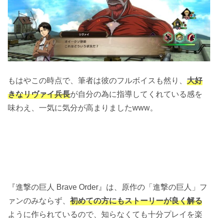
もはやこの時点で、筆者は彼のフルボイスも然り、
大好
きなリヴァイ兵長
が自分の為に指導してくれている感を
味わえ、一気に気分が高まりましたwww。
『進撃の巨人 Brave Order』は、原作の「進撃の巨人」フ
ァンのみならず、
初めての方にもストーリーが良く解る
ように作られているので、知らなくても十分プレイを楽