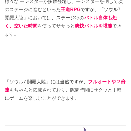
様々な モンスターが多数登場し、モンスターを倒して次
のステージに進むといった
王道RPG
ですが、「ソウル7:
闘羅大陸」においては、ステージ毎の
バトル自体も短
く、空いた時間
を使ってササっと
爽快バトルを堪能
でき
ます。
「ソウル7:闘羅大陸」には当然ですが、
フルオートや２倍
速
もちゃんと搭載されており、隙間時間にサクッと手軽
にゲームを楽しむことができます。