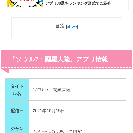
アプリ30選をランキング形式でご紹介！
目次
[
show
]
『ソウル7：闘羅大陸』アプリ情報
タイト
ソウル7：闘羅大陸
ル名
配信日
2021年10月15日
ジャン
もう一つの世界王道RPG