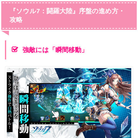
『ソウル7：闘羅大陸』序盤の進め方・
攻略
強敵には「瞬間移動」