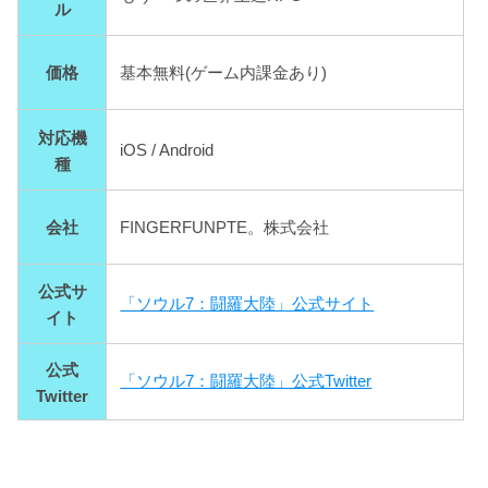
ル
価格
基本無料(ゲーム内課金あり)
対応機
iOS / Android
種
会社
FINGERFUNPTE。
株式会社
公式サ
「ソウル7：闘羅大陸」公式サイト
イト
公式
「ソウル7：闘羅大陸」公式Twitter
Twitter