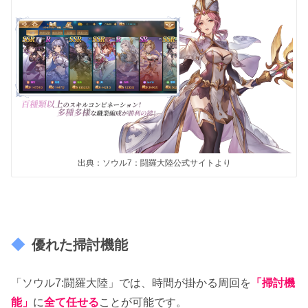
出典：ソウル7：闘羅大陸公式サイトより
優れた掃討機能
「ソウル7:闘羅大陸」では、時間が掛かる周回を
「掃討機
能」
に
全て任せる
ことが可能です。