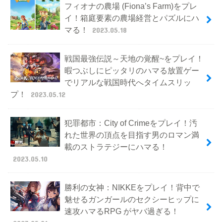
フィオナの農場 (Fiona’s Farm)をプレ
イ！箱庭要素の農場経営とパズルにハ
マる！
2023.05.18
戦国最強伝説～天地の覚醒~をプレイ！
暇つぶしにピッタリのハマる放置ゲー
でリアルな戦国時代へタイムスリッ
プ！
2023.05.12
犯罪都市：City of Crimeをプレイ！汚
れた世界の頂点を目指す男のロマン満
載のストラテジーにハマる！
2023.05.10
勝利の女神：NIKKEをプレイ！背中で
魅せるガンガールのセクシーヒップに
速攻ハマるRPG がヤバ過ぎる！