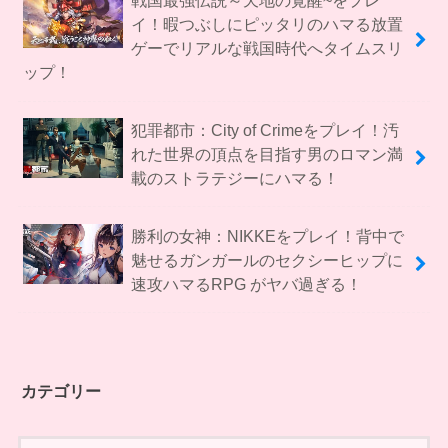
戦国最強伝説～天地の覚醒~をプレ
イ！暇つぶしにピッタリのハマる放置
ゲーでリアルな戦国時代へタイムスリ
ップ！
犯罪都市：City of Crimeをプレイ！汚
れた世界の頂点を目指す男のロマン満
載のストラテジーにハマる！
勝利の女神：NIKKEをプレイ！背中で
魅せるガンガールのセクシーヒップに
速攻ハマるRPG がヤバ過ぎる！
カテゴリー