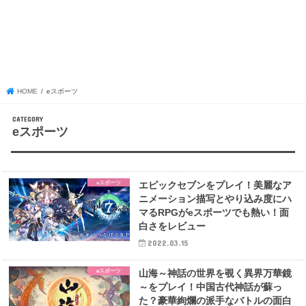
HOME
eスポーツ
eスポーツ
eスポーツ
エピックセブンをプレイ！美麗なア
ニメーション描写とやり込み度にハ
マるRPGがeスポーツでも熱い！面
白さをレビュー
2022.03.15
eスポーツ
山海～神話の世界を覗く異界万華鏡
～をプレイ！中国古代神話が蘇っ
た？豪華絢爛の派手なバトルの面白