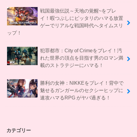
戦国最強伝説～天地の覚醒~をプレ
イ！暇つぶしにピッタリのハマる放置
ゲーでリアルな戦国時代へタイムスリ
ップ！
犯罪都市：City of Crimeをプレイ！汚
れた世界の頂点を目指す男のロマン満
載のストラテジーにハマる！
勝利の女神：NIKKEをプレイ！背中で
魅せるガンガールのセクシーヒップに
速攻ハマるRPG がヤバ過ぎる！
カテゴリー