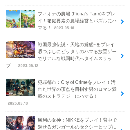
フィオナの農場 (Fiona’s Farm)をプレ
イ！箱庭要素の農場経営とパズルにハ
マる！
2023.05.18
戦国最強伝説～天地の覚醒~をプレイ！
暇つぶしにピッタリのハマる放置ゲー
でリアルな戦国時代へタイムスリッ
プ！
2023.05.12
犯罪都市：City of Crimeをプレイ！汚
れた世界の頂点を目指す男のロマン満
載のストラテジーにハマる！
2023.05.10
勝利の女神：NIKKEをプレイ！背中で
魅せるガンガールのセクシーヒップに